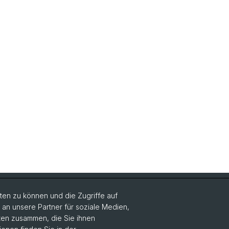
Social Media
en zu können und die Zugriffe auf
n unsere Partner für soziale Medien,
Instagram Theol.
aten zusammen, die Sie ihnen
Fakultät